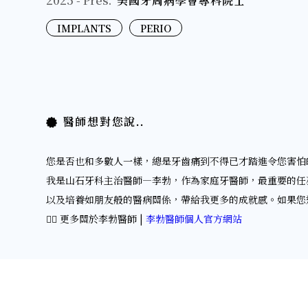
2025 - Pres.
美國牙周病學會專科院士
IMPLANTS
PERIO
醫師想對您說..
您是否也和多數人一樣，總是牙齒痛到不得已才踏進令您害怕
我是山石牙科主治醫師—李勃，作為家庭牙醫師，最重要的任
以及培養如朋友般的醫病關係，帶給我更多的成就感。如果您
👉🏻 更多關於李勃醫師 |
李勃醫師個人官方網站