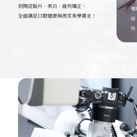
到陶瓷貼片、美白、齒列矯正，
導
隱
微
全
牙
顯
全面滿足口腔健康與微笑美學需求！
術
舒
治
建
重
染
快
和
諧
與
固
率