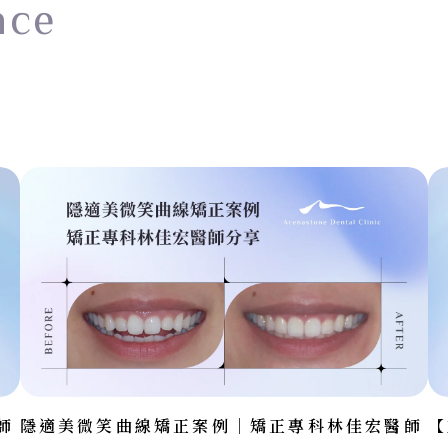
nce
師
隱適美微笑曲線矯正案例｜矯正專科林佳宏醫師
【