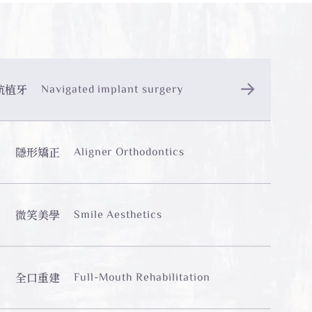
航植牙
Navigated implant surgery
隱形矯正
Aligner Orthodontics
微笑美學
Smile Aesthetics
全口重建
Full-Mouth Rehabilitation