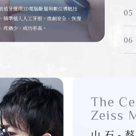
航植牙運用3D電腦斷層與數位導航技
形矯正以透明牙套取代鋼絲牙套，輕薄
笑美學透過牙齒美白、陶瓷貼片等客製
口重建結合植牙、矯正與美學修復，重
周再生透過骨粉植入與再生膜等技術，
微根管治療透過高倍顯微鏡精準清除感
05
，精準植入人工牙根，微創安全、恢復
適、可自行摘戴，兼顧美觀與清潔，溫
療，改善牙齒色澤與形態，打造自然和
缺損牙齒的功能與外觀，恢復正常咬合
建流失的牙齦與齒槽骨，讓牙齒重新穩
源，完整保留健康齒質，提升治療成功
、疼痛少、成功率高。
矯正齒列，重拾自信笑容。
的理想笑容，展現自信魅力。
自信笑容，全面提升口腔健康。
，恢復健康與自然笑容。
，減少疼痛與拔牙風險。
06
The Ce
Zeiss 
山石-