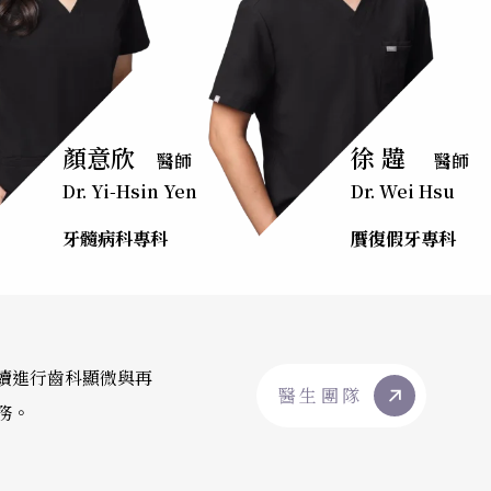
顏意欣
徐 韙
醫師
醫師
Dr. Yi-Hsin Yen
Dr. Wei Hsu
牙髓病科專科
贋復假牙專科
續進行齒科顯微與再
醫生團隊
務。