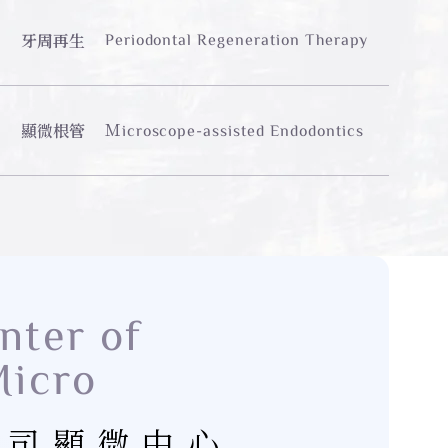
牙周再生
Periodontal Regeneration Therapy
顯微根管
Ｍicroscope-assisted Endodontics
nter of
Micro
蔡司顯微中心