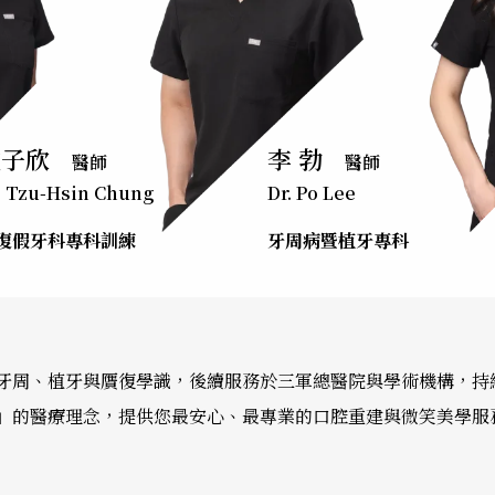
鍾子欣
李 勃
醫師
醫師
. Tzu-Hsin Chung
Dr. Po Lee
復假牙科專科訓練
牙周病暨植牙專科
牙周、植牙與贋復學識，後續服務於三軍總醫院與學術機構，持
」的醫療理念，提供您最安心、最專業的口腔重建與微笑美學服